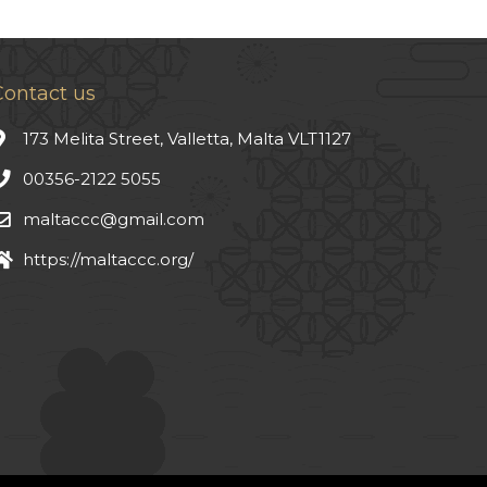
Contact us
173 Melita Street, Valletta, Malta VLT1127
00356-2122 5055
maltaccc@gmail.com
https://maltaccc.org/