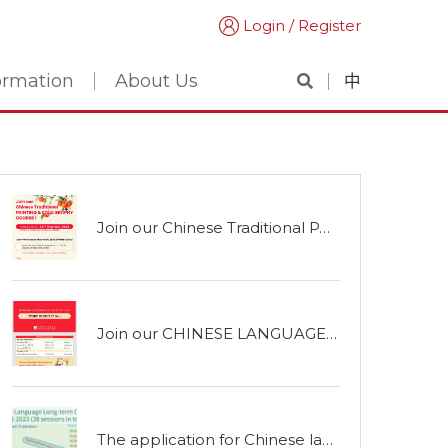
Login / Register
formation
About Us
中
Join our Chinese Traditional PAINTING & CALLIGRAPHY COURSE !
Join our CHINESE LANGUAGE COURSES !
The application for Chinese language courses is open now!