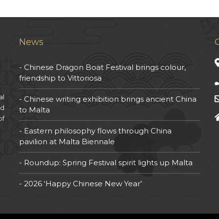
News
Chinese Dragon Boat Festival brings colour,
friendship to Vittoriosa
al
Chinese writing exhibition brings ancient China
nd
to Malta
of
Eastern philosophy flows through China
pavilion at Malta Biennale
Roundup: Spring Festival spirit lights up Malta
2026 ‘Happy Chinese New Year’