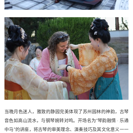
当晚月色迷人，雅致的静园完美体现了苏州园林的神韵，古琴
音色如高山流水，与钢琴婉转对鸣。开场名为“琴韵融情 · 乐通
中马”的讲座，将古琴的审美理念、演奏技巧及其文化意义一一